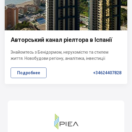
Авторський канал ріелтора в Іспанії
Знайомтесь з Бенідормом, нерухомістю та стилем
життя. Новобудови регіону, аналітика, інвестиції
Подробнее
+34624407828