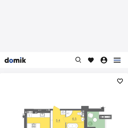









