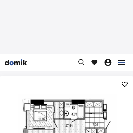









