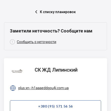
К списку планировок

Заметили неточность? Сообщите нам

Сообщить о неточности
СК ЖД
СК ЖД Липинский
Липинский

plus.xn--h1aaaeddqou4i.com.ua
+380 (95) 571 56 56