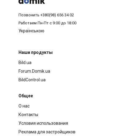



Позвонить
+380(98) 656 34 02
Работаем
Пн-Пт с 9:00 до 18:00
Українською
Наши продукты
Bild.ua
Forum.Domik.ua
BildControl.ua
Общее
О нас
Контакты
Условия использования
Реклама для застройщиков