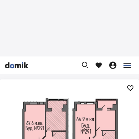









