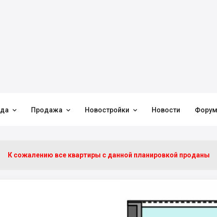



нда
Продажа
Новостройки
Новости
Фору
К сожалению все квартиры c данной планировкой проданы