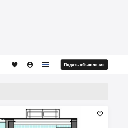





Подать объявление
м
