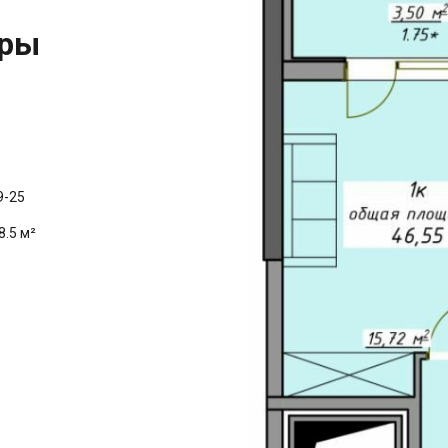
иры
а
9-25
8.5 м²