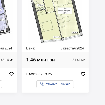
тал 2024
Цена:
IV квартал 2024
1.46 млн грн
46.14 м²
51.41 м²


Этаж 2-3 / 19-25

Уточнить наличие