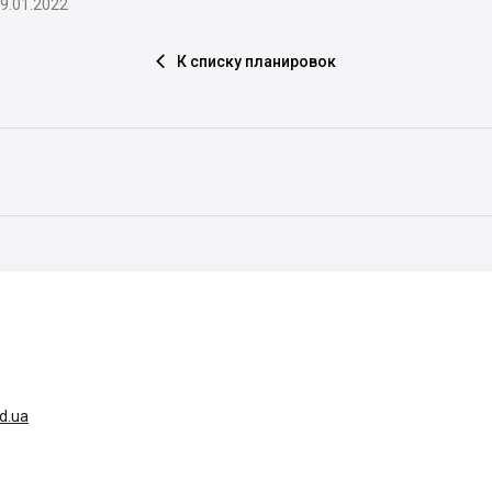
9.01.2022
К списку планировок

d.ua