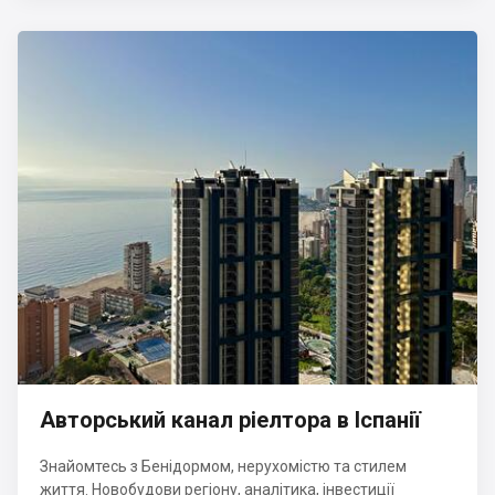
Авторський канал ріелтора в Іспанії
Знайомтесь з Бенідормом, нерухомістю та стилем
життя. Новобудови регіону, аналітика, інвестиції