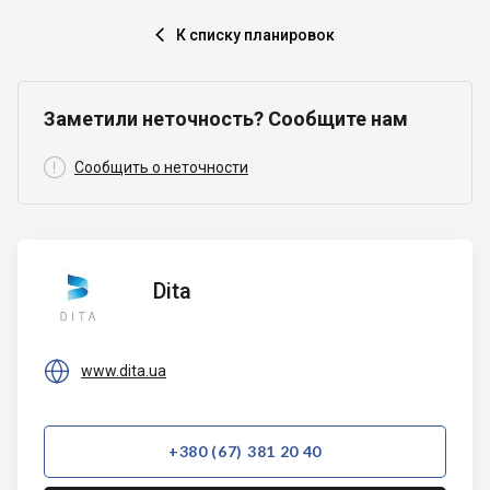
К списку планировок

Заметили неточность? Сообщите нам

Сообщить о неточности
Dita
Dita

www.dita.ua
+380 (67) 381 20 40