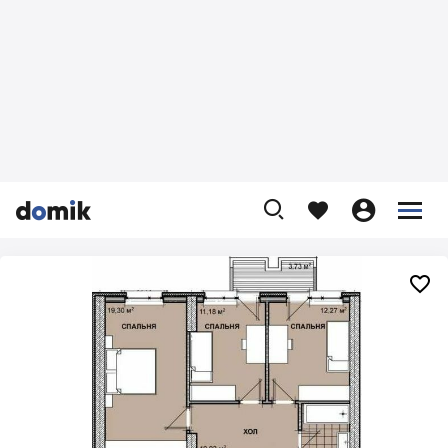









