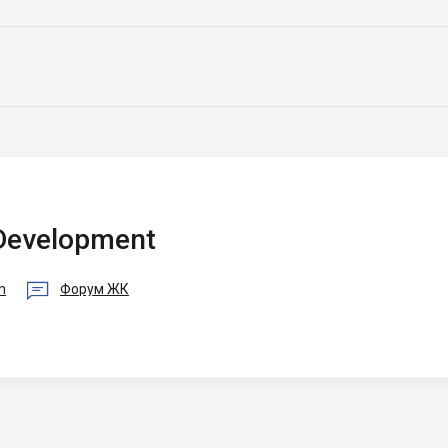
 Development

m
Форум ЖК