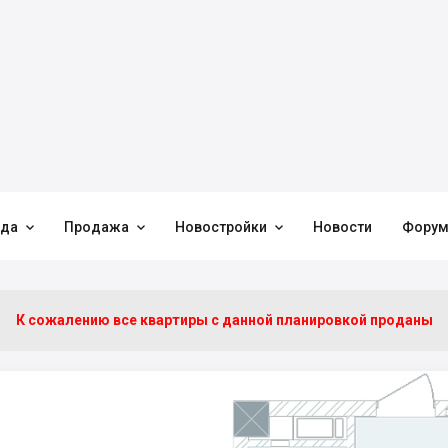



нда
Продажа
Новостройки
Новости
Фору
К сожалению все квартиры c данной планировкой проданы