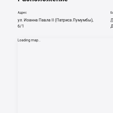
Адрес
Б
ул. Иоанна Павла ІІ (Патриса Лумумбы),
Л
6/1
Д
Loading map...