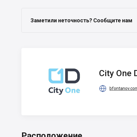
Заметили неточность? Сообщите нам
City One
Development
City One

bfontanov.co
Расположение