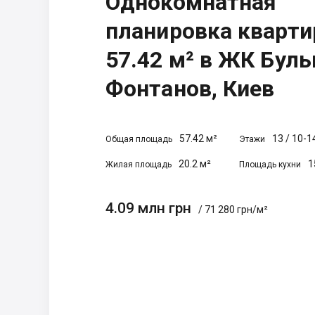
Однокомнатная
планировка кварт
57.42 м² в ЖК Буль
Фонтанов, Киев
57.42 м²
13
/
10-1
Общая площадь
Этажи
20.2 м²
1
Жилая площадь
Площадь кухни
4.09 млн грн
/ 71 280 грн/м²