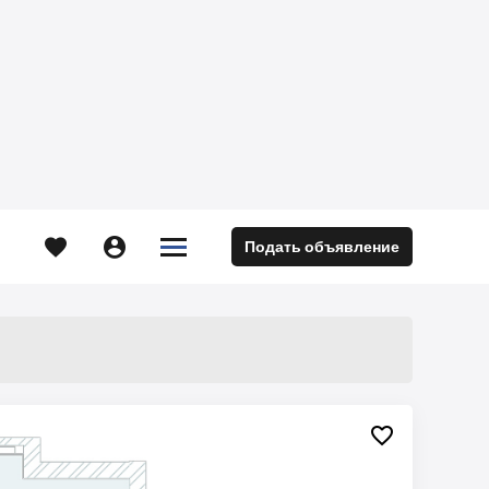





Подать объявление
м
