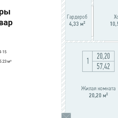
иры
вар
4-15
5.23 м²