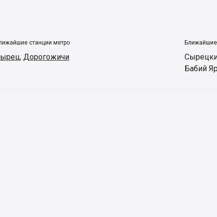
лижайшие станции метро
Ближайшие
Сырец
,
Дорогожичи
Сырецки
Бабий Я