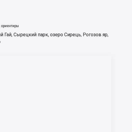
 ориентиры
й Гай
,
Сырецкий парк
,
озеро Сирець
,
Рогозов яр
,
р