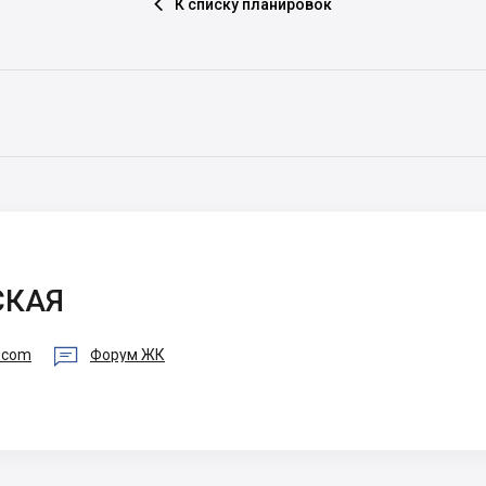
К списку планировок

СКАЯ

a.com
Форум ЖК