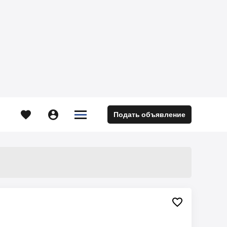





Подать объявление
м
