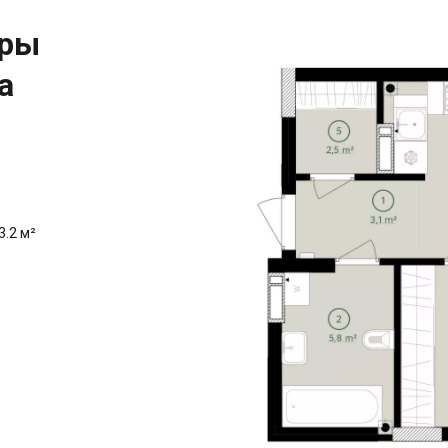
иры
а
3.2 м²