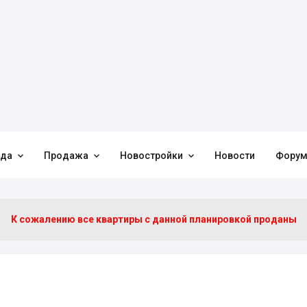



нда
Продажа
Новостройки
Новости
Фору
К сожалению все квартиры c данной планировкой проданы