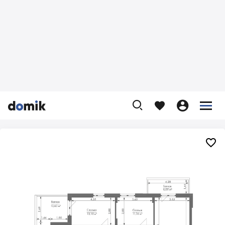









