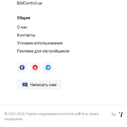
BildControl.ua
Общее
О нас
Контакты
Условия использования
Реклама для застройщиков




Написать нам
©
2001-2026 Портал недвижимости Domik.ua® Все права
by

защищены.