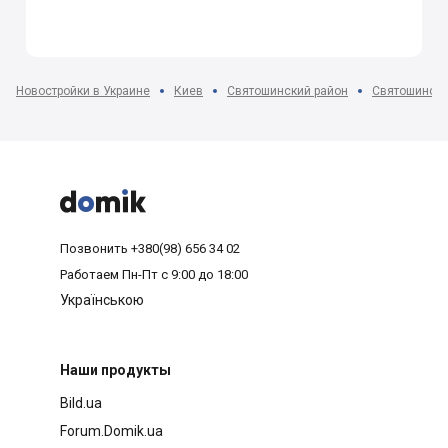
Новостройки в Украине
Киев
Святошинский район
Святошино



Позвонить
+380(98) 656 34 02
Работаем
Пн-Пт с 9:00 до 18:00
Українською
Наши продукты
Bild.ua
Forum.Domik.ua