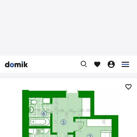









