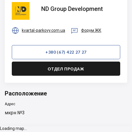
ND
ND Group Development
Group
Development


kvartal-parkovy.com.ua
Форум ЖК
+380 (67) 422 27 27
ОТДЕЛ ПРОДАЖ
Расположение
Адрес
мкрн №3
Loading map...