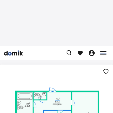









