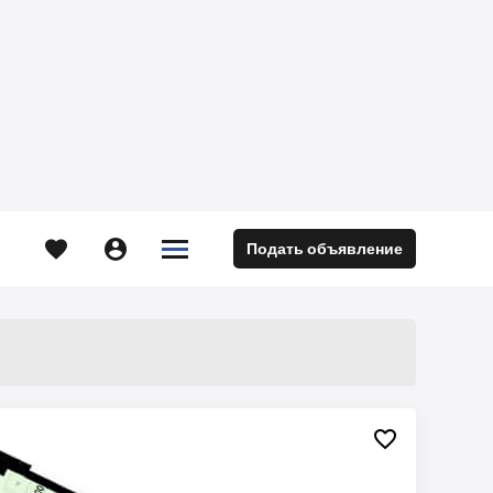





Подать объявление
м
