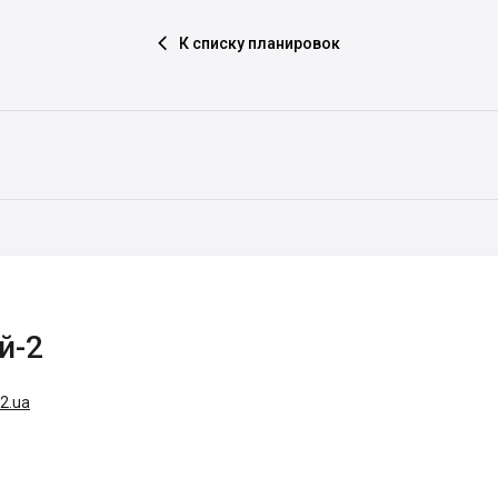
К списку планировок

й-2
-2.ua