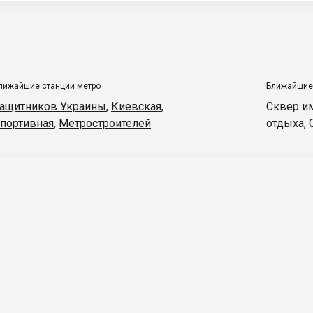
лижайшие станции метро
Ближайшие
ащитников Украины
,
Киевская
,
Сквер и
портивная
,
Метростроителей
отдыха
,