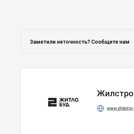
Заметили неточность? Сообщите нам
Жилстрой-2
Жилстро

www.zhilstroj