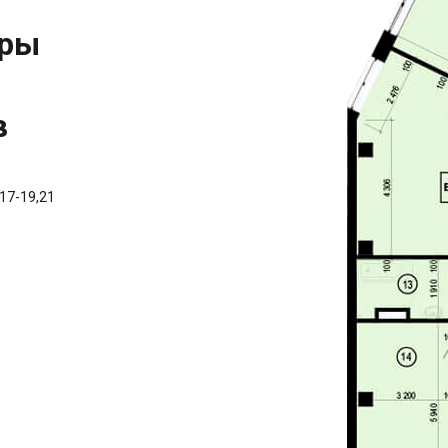
иры
в
,17-19,21