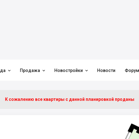



нда
Продажа
Новостройки
Новости
Фору
К сожалению все квартиры c данной планировкой проданы