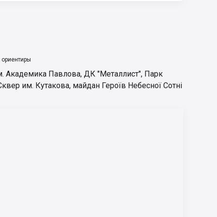
 ориентиры
м. Академика Павлова
,
ДК "Металлист"
,
Парк
Сквер им. Кутакова
,
майдан Героїв Небесної Сотні