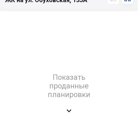
ЖК на ул. Обуховская, 135А
Показать
проданные
планировки
