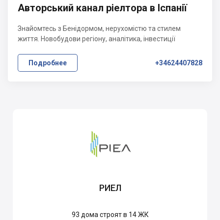
Авторський канал ріелтора в Іспанії
Знайомтесь з Бенідормом, нерухомістю та стилем
життя. Новобудови регіону, аналітика, інвестиції
Подробнее
+34624407828
РИЕЛ
93
дома строят в 14 ЖК