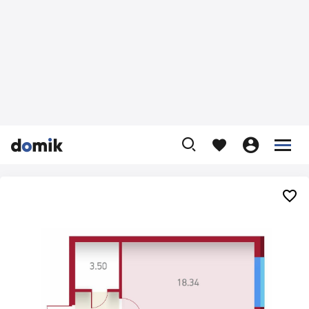









