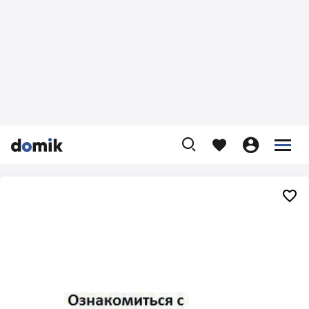









