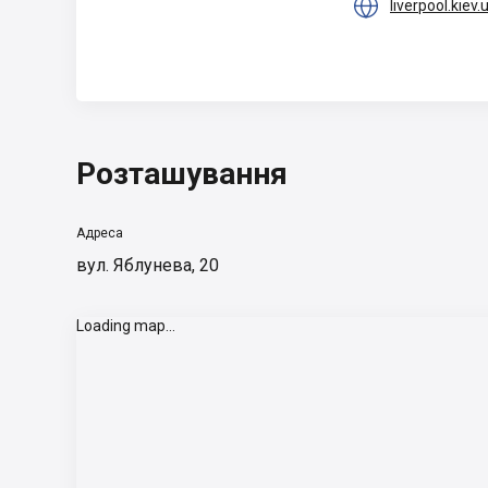

liverpool.kiev.
Розташування
Адреса
вул. Яблунева, 20
Loading map...