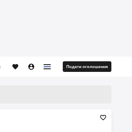





Подати оголошення
м
