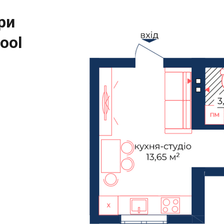
ри
ool