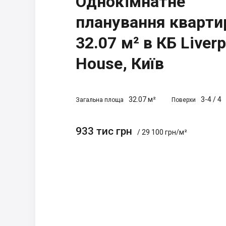
Однокімнатне
планування кварти
32.07 м² в КБ Liverp
House, Київ
32.07 м²
3-4
/
4
Загальна площа
Поверхи
933 тис грн
/ 29 100 грн/м²