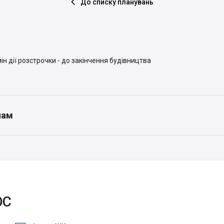
До списку планувань

ін дії розстрочки - до закінчення будівництва
нам
ЮС