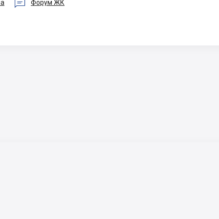

ua
Форум ЖК