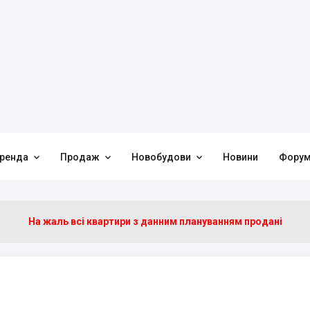



ренда
Продаж
Новобудови
Новини
Фору
На жаль всі квартири з данним плануванням продані