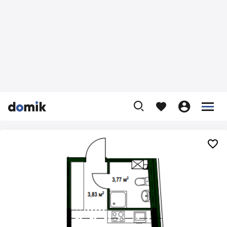









