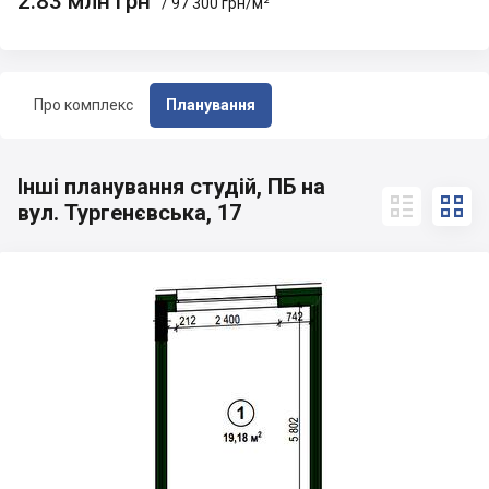
2.83 млн грн
/ 97 300 грн/м²
Про комплекс
Планування
Інші планування студій, ПБ на


вул. Тургенєвська, 17