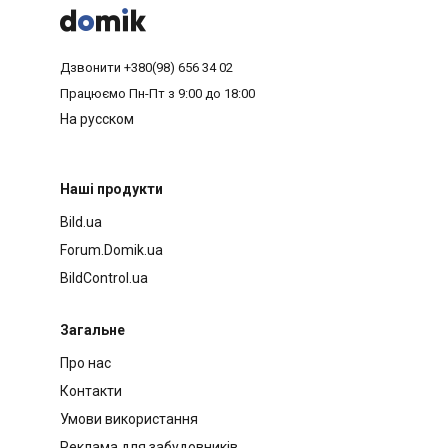



Дзвонити
+380(98) 656 34 02
Працюємо
Пн-Пт з 9:00 до 18:00
На русском
Наші продукти
Bild.ua
Forum.Domik.ua
BildControl.ua
Загальне
Про нас
Контакти
Умови використання
Реклама для забудовників