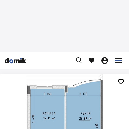









