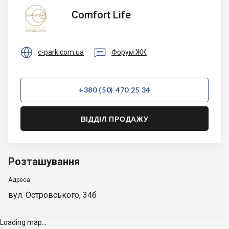
Comfort
Comfort Life
Life


c-park.com.ua
Форум ЖК
+380 (50) 470 25 34
ВІДДІЛ ПРОДАЖУ
Розташування
Адреса
вул. Островського, 34б
Loading map...