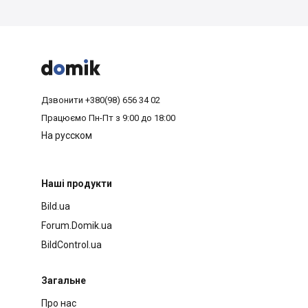



Дзвонити
+380(98) 656 34 02
Працюємо
Пн-Пт з 9:00 до 18:00
На русском
Наші продукти
Bild.ua
Forum.Domik.ua
BildControl.ua
Загальне
Про нас