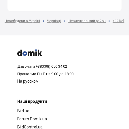
Новобудови в Україні
Чернівці
Шевченківський район
ЖК Delux



Дзвонити
+380(98) 656 34 02
Працюємо
Пн-Пт з 9:00 до 18:00
На русском
Наші продукти
Bild.ua
Forum.Domik.ua
BildControl.ua