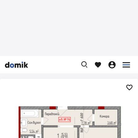









