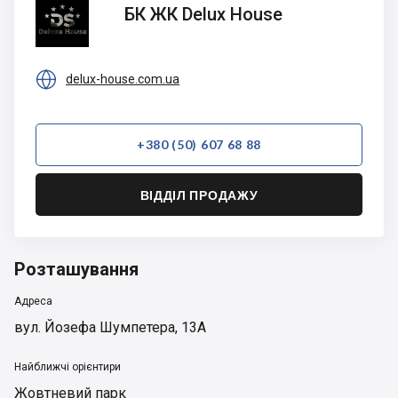
БК ЖК
БК ЖК Delux House
Delux
House

delux-house.com.ua
+380 (50) 607 68 88
ВІДДІЛ ПРОДАЖУ
Розташування
Адреса
вул. Йозефа Шумпетера, 13А
Найближчі орієнтири
Жовтневий парк