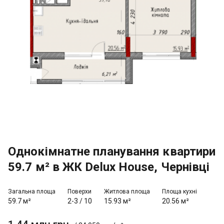
Однокімнатне планування квартири
59.7 м² в ЖК Delux House, Чернівці
Загальна площа
Поверхи
Житлова площа
Площа кухні
59.7 м²
2-3
/
10
15.93 м²
20.56 м²