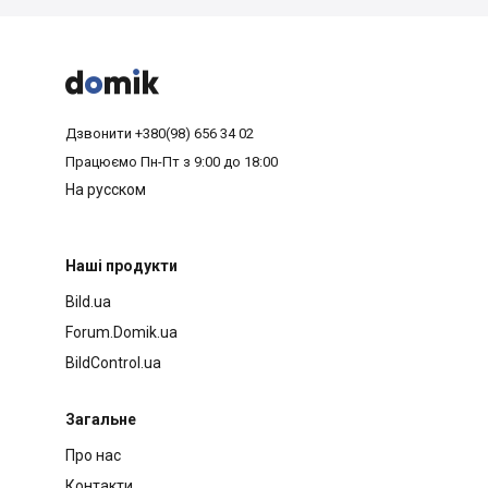



Дзвонити
+380(98) 656 34 02
Працюємо
Пн-Пт з 9:00 до 18:00
На русском
Наші продукти
Bild.ua
Forum.Domik.ua
BildControl.ua
Загальне
Про нас
Контакти