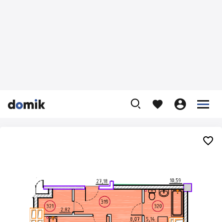









