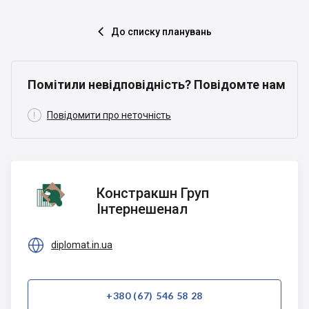
До списку планувань

Помітили невідповідність? Повідомте нам

Повідомити про неточність
Констракшн
Констракшн Груп
Груп
Інтернешенал
Інтернешенал

diplomat.in.ua
+380 (67) 546 58 28