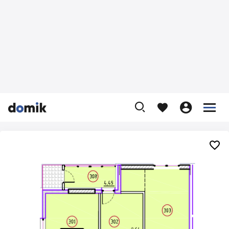









