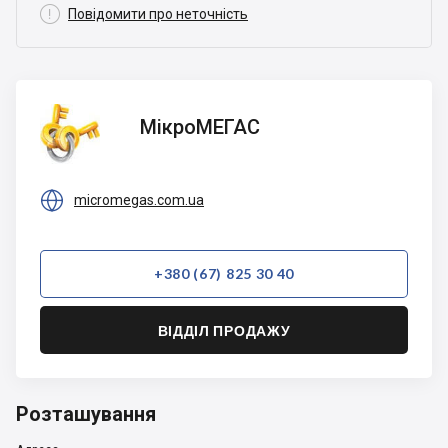

Повідомити про неточність
МікроМЕГАС
МікроМЕГАС

micromegas.com.ua
+380 (67) 825 30 40
ВІДДІЛ ПРОДАЖУ
Розташування