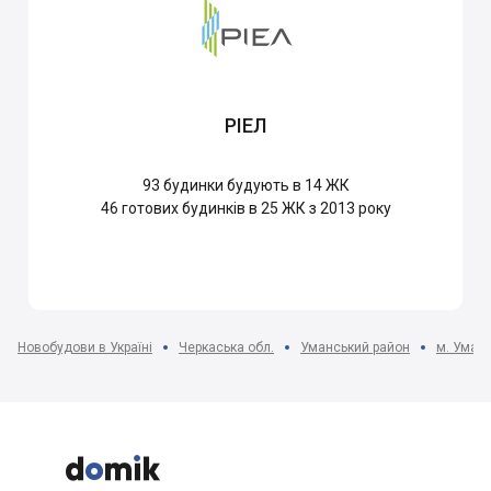
РІЕЛ
93
будинки будують в 14 ЖК
46
готових будинків в 25 ЖК з 2013 року
Новобудови в Україні
Черкаська обл.
Уманський район
м. Уман


