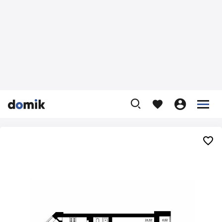









