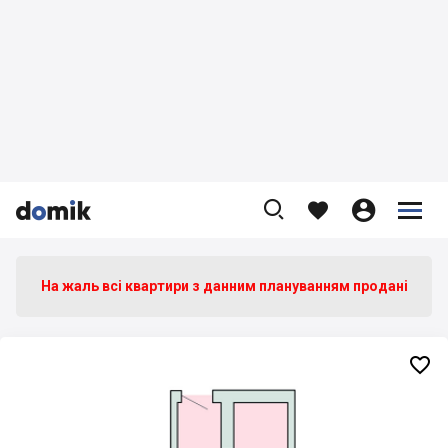









На жаль всі квартири з данним плануванням продані
