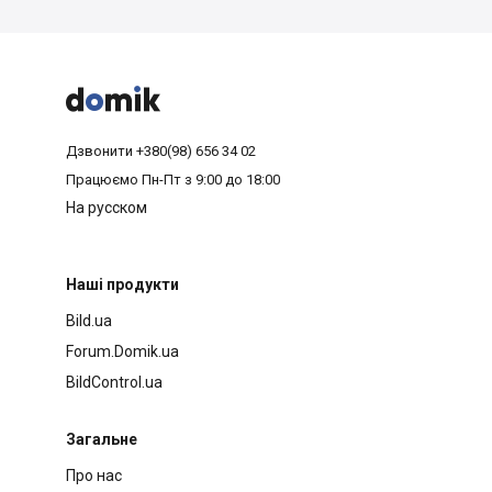



Дзвонити
+380(98) 656 34 02
Працюємо
Пн-Пт з 9:00 до 18:00
На русском
Наші продукти
Bild.ua
Forum.Domik.ua
BildControl.ua
Загальне
Про нас