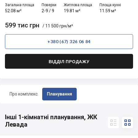
Загальна площа
Поверхи
Житлова площа
Площа кухні
52.08 м²
2-9
/
9
19.81 м²
11.59 м²
599 тис грн
/ 11 500 грн/м²
+380 (67) 326 06 84
ВІДДІЛ ПРОДАЖУ
Про комплекс
Планування
Інші 1-кімнатні планування, ЖК


Левада