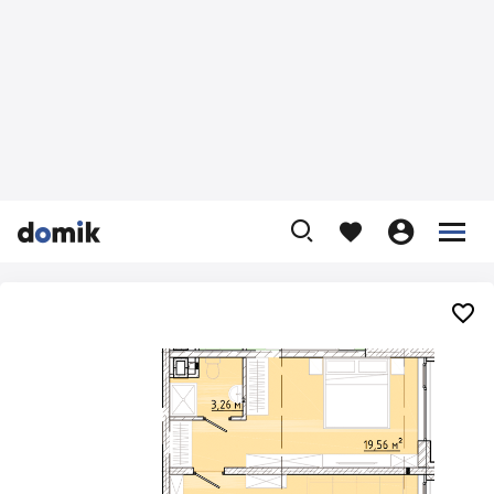









