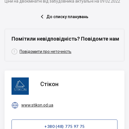
Ціни на двокімнатні від забудовника актуальні на 09.02.2022
До списку планувань

Помітили невідповідність? Повідомте нам

Повідомити про неточність
Стікон
Стікон

www.stikon.od.ua
+380 (48) 775 97 75