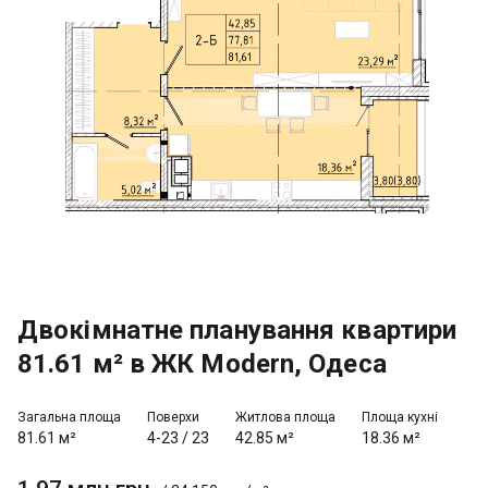
Двокімнатне планування квартири
81.61 м² в ЖК Modern, Одеса
Загальна площа
Поверхи
Житлова площа
Площа кухні
81.61 м²
4-23
/
23
42.85 м²
18.36 м²