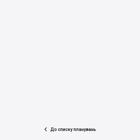
До списку планувань
