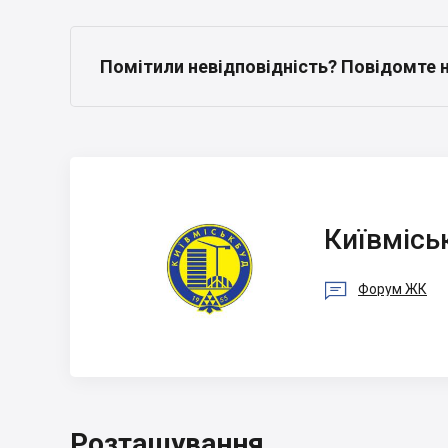
Помітили невідповідність? Повідомте 
Київміськбуд
Київмісь

Форум ЖК
Розташування