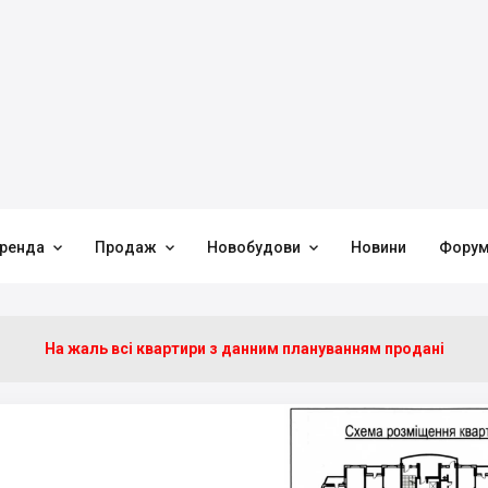



ренда
Продаж
Новобудови
Новини
Фору
На жаль всі квартири з данним плануванням продані