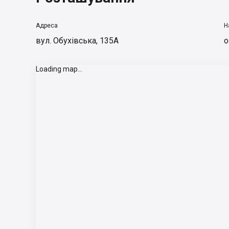
Адреса
Н
вул. Обухівська, 135А
о
Loading map...