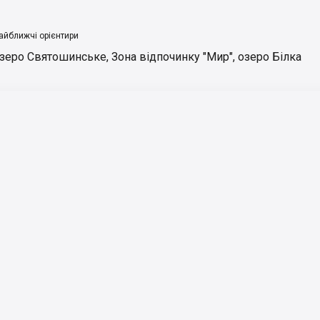
айближчі орієнтири
зеро Святошинське
,
Зона відпочинку "Мир"
,
озеро Білка