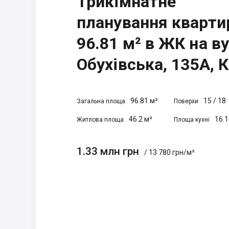
Трикімнатне
планування кварти
96.81 м² в ЖК на ву
Обухівська, 135А, К
96.81 м²
15
/
18
Загальна площа
Поверхи
46.2 м²
16.1
Житлова площа
Площа кухні
1.33 млн грн
/ 13 780 грн/м²