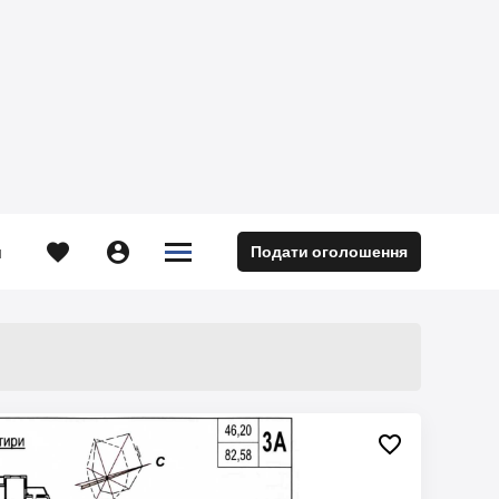





Подати оголошення
м
