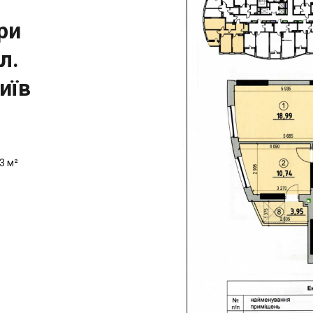
ри
л.
иїв
3 м²