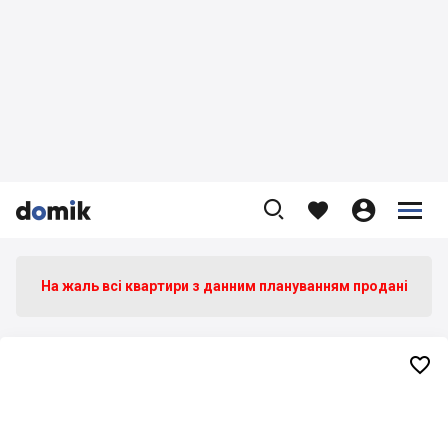









На жаль всі квартири з данним плануванням продані
