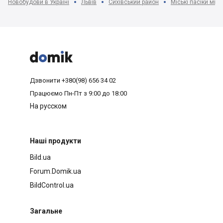
Новобудови в Україні
Львів
Сихівський район
Міські пасіки мкр-



Дзвонити
+380(98) 656 34 02
Працюємо
Пн-Пт з 9:00 до 18:00
На русском
Наші продукти
Bild.ua
Forum.Domik.ua
BildControl.ua
Загальне