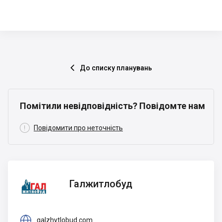
До списку планувань

Помітили невідповідність? Повідомте нам

Повідомити про неточність
Галжитлобуд
Галжитлобуд

galzhytlobud.com