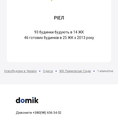
РІЕЛ
93
будинки будують в 14 ЖК
46
готових будинків в 25 ЖК з 2013 року
Новобудови в Україні
Одеса
ЖК Приморські Сади
1-кімнатне п



Дзвонити
+380(98) 656 34 02