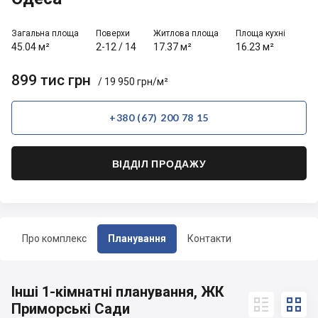
Загальна площа
Поверхи
Житлова площа
Площа кухні
45.04 м²
2-12
/
14
17.37 м²
16.23 м²
899 тис грн
/ 19 950 грн/м²
+380 (67) 200 78 15
ВІДДІЛ ПРОДАЖУ
Про комплекс
Планування
Контакти
Інші 1-кімнатні планування, ЖК


Приморські Сади