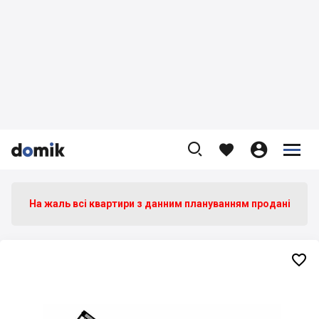









На жаль всі квартири з данним плануванням продані
