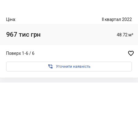
Ціна:
II квартал 2022
967 тис грн
48.72 м²

Поверх 1-6 / 6

Уточнити наявність