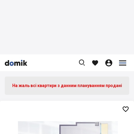









На жаль всі квартири з данним плануванням продані
