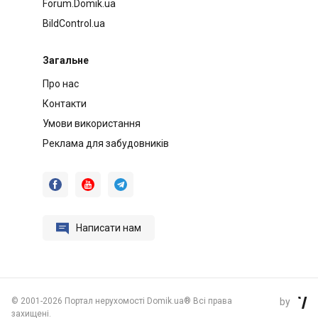
Forum.Domik.ua
BildControl.ua
Загальне
Про нас
Контакти
Умови використання
Реклама для забудовників




Написати нам
©
2001-2026 Портал нерухомості Domik.ua® Всі права
by

захищені.