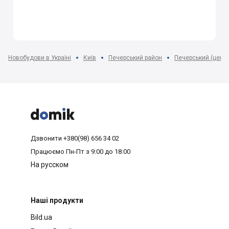
Новобудови в Україні
Київ
Печерський район
Печерський (центр



Дзвонити
+380(98) 656 34 02
Працюємо
Пн-Пт з 9:00 до 18:00
На русском
Наші продукти
Bild.ua