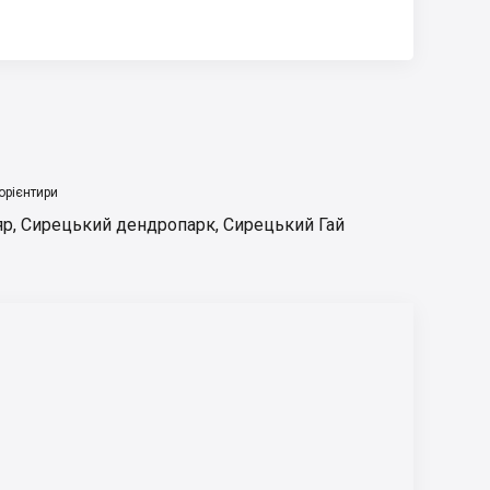
орієнтири
яр
,
Сирецький дендропарк
,
Сирецький Гай