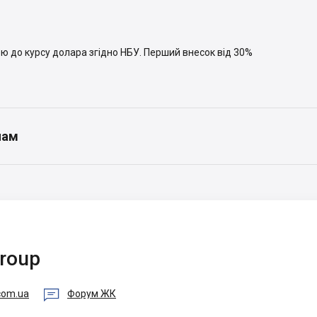
кою до курсу долара згідно НБУ. Перший внесок від 30%
нам
Group

com.ua
Форум ЖК