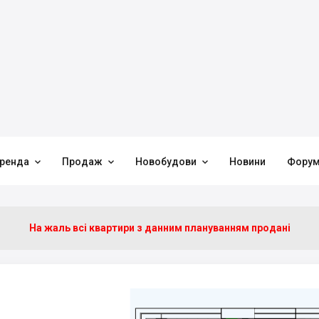



ренда
Продаж
Новобудови
Новини
Фору
На жаль всі квартири з данним плануванням продані