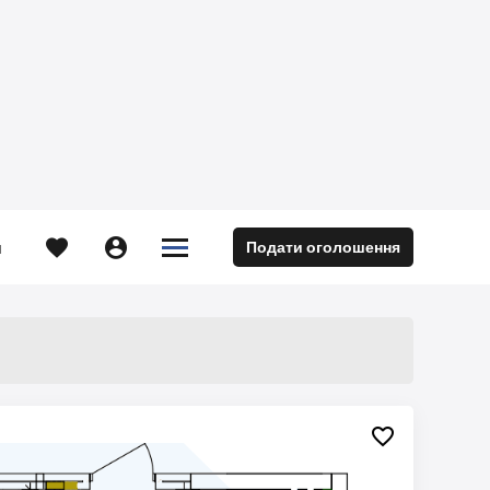





Подати оголошення
м
