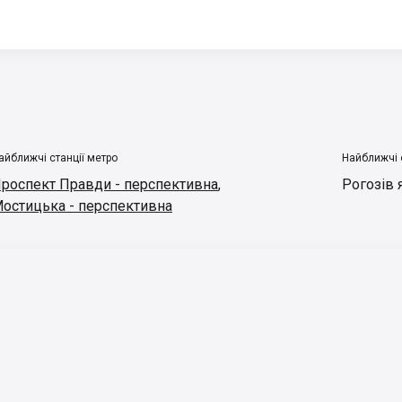
айближчі станції метро
Найближчі 
роспект Правди - перспективна
,
Рогозів 
остицька - перспективна