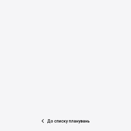
До списку планувань
