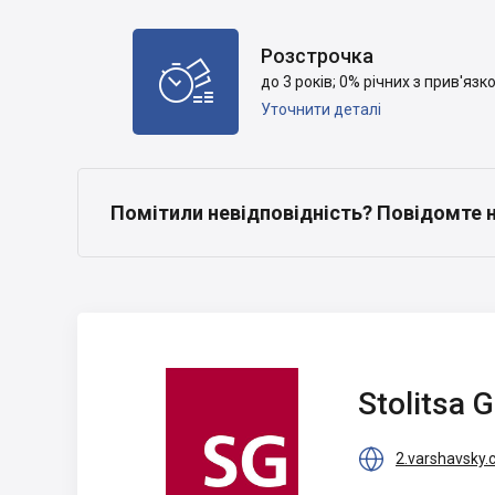
Розстрочка

до 3 років; 0% річних з прив'яз
Уточнити деталі
Помітили невідповідність? Повідомте 
Stolitsa Group
Stolitsa 

2.varshavsky.