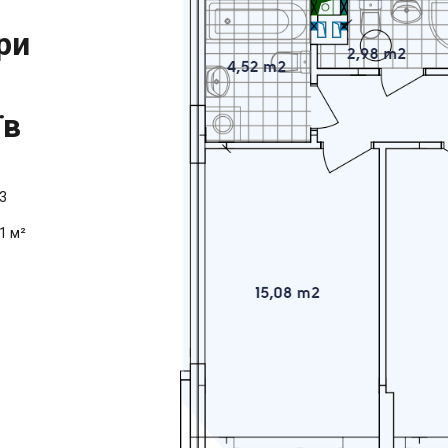
ри
їв
3
1 м²