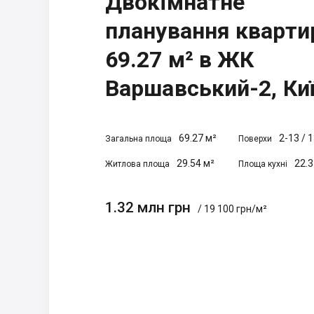
Двокімнатне
планування кварти
69.27 м² в ЖК
Варшавський-2, Ки
69.27 м²
2-13
/
1
Загальна площа
Поверхи
29.54 м²
22.3
Житлова площа
Площа кухні
1.32 млн грн
/ 19 100 грн/м²