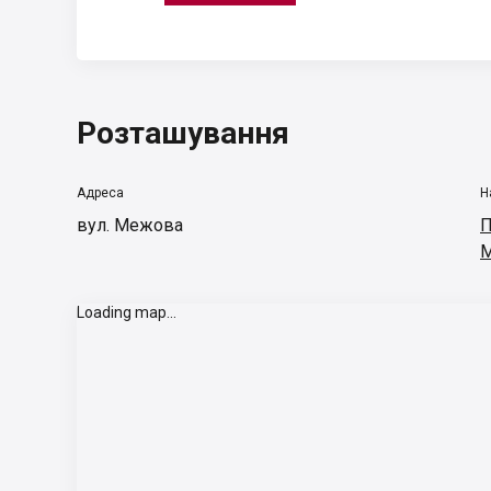
Розташування
Адреса
Н
вул. Межова
П
М
Loading map...