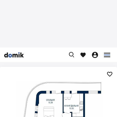









