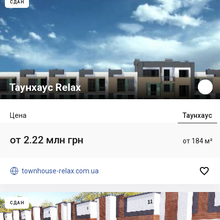
СДАН
Таунхаус Relax
Цена
Таунхаус
от 2.22 млн грн
от 184 м²


townhouse-relax.com.ua
СДАН