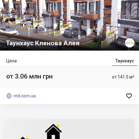
Таунхаус Кленова Алея
Цена
Таунхаус
от 3.06 млн грн
от 141.5 м²


ntd.com.ua