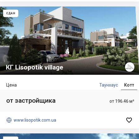
СДАН
КГ Lisopotik village
Цена
Таунхаус
Котт
от застройщика
от 196.46 м²


www.lisopotik.com.ua