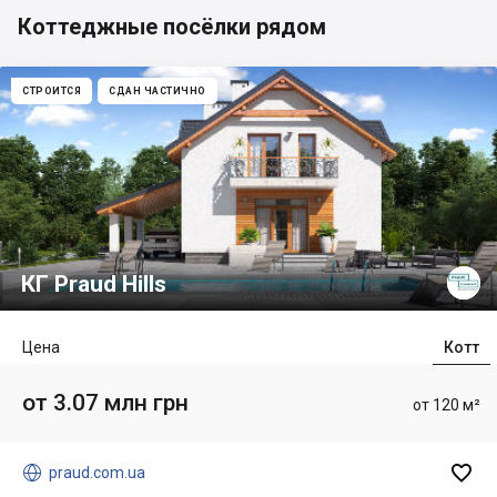
Коттеджные посёлки рядом
СТРОИТСЯ
СДАН ЧАСТИЧНО
КГ Praud Hills
Цена
Котт
от 3.07 млн грн
от 120 м²


praud.com.ua