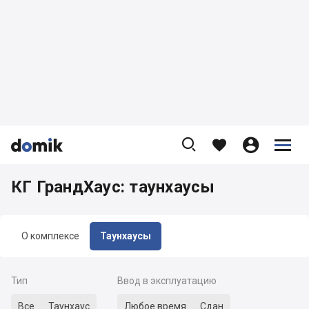









КГ ГрандХаус: таунхаусы
О комплексе
Таунхаусы
Тип
Ввод в эксплуатацию
Все
Таунхаус
Любое время
Сдан