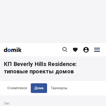









КП Beverly Hills Residence:
типовые проекты домов
О комплексе
Дома
Таунхаусы
Тип