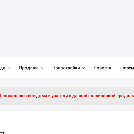



нда
Продажа
Новостройки
Новости
Фору
К сожалению все дома и участки c данной планировкой продан