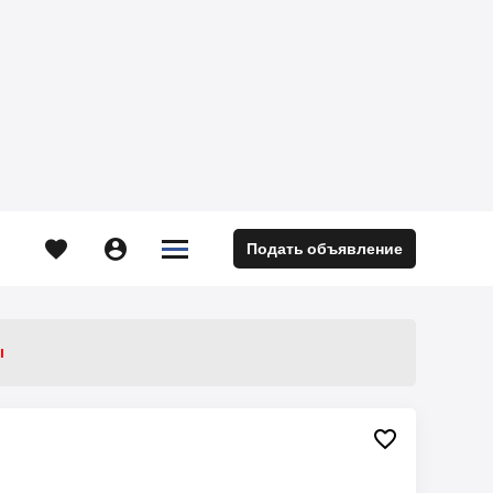





Подать объявление
м
ы
