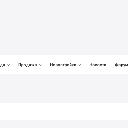



нда
Продажа
Новостройки
Новости
Фору