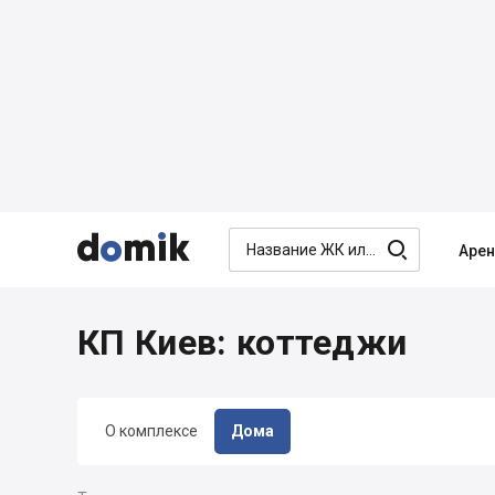




Аре
КП Киев: коттеджи
О комплексе
Дома