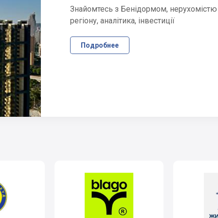
Знайомтесь з Бенідормом, нерухомістю
регіону, аналітика, інвестиції
Подробнее