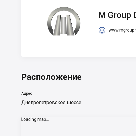
M Group
Development
M Group 

www.mgroup.
Расположение
Адрес
Днепропетровское шоссе
Loading map...