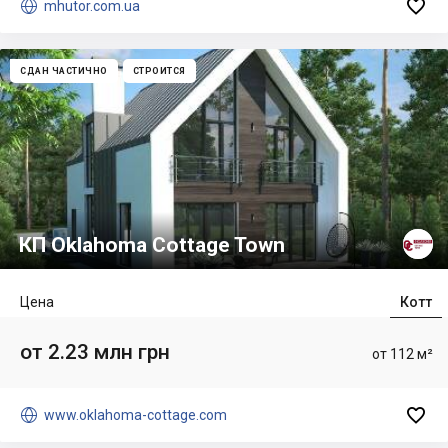


mhutor.com.ua
СДАН ЧАСТИЧНО
СТРОИТСЯ
КП Oklahoma Cottage Town
Цена
Котт
от 2.23 млн грн
от 112 м²


www.oklahoma-cottage.com