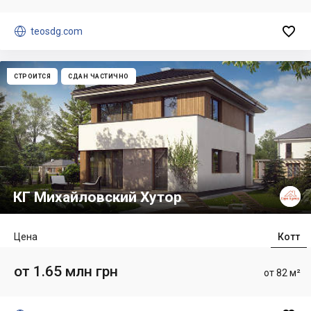


teosdg.com
СТРОИТСЯ
СДАН ЧАСТИЧНО
КГ Михайловский Хутор
Цена
Котт
от 1.65 млн грн
от 82 м²