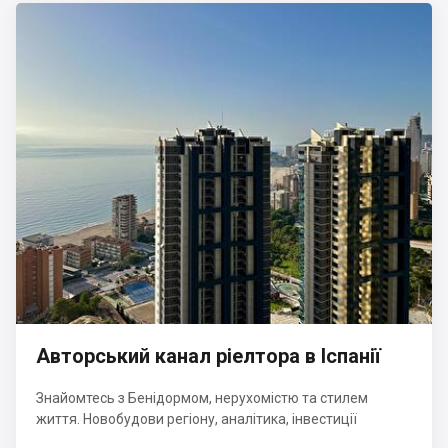
Авторський канал ріелтора в Іспанії
Знайомтесь з Бенідормом, нерухомістю та стилем
життя. Новобудови регіону, аналітика, інвестиції