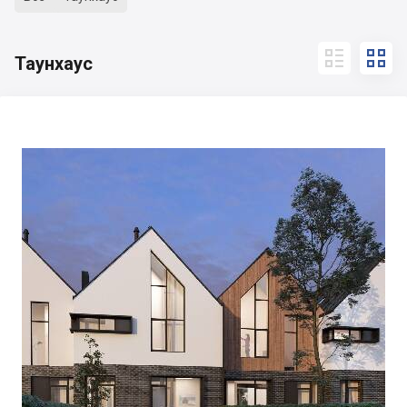


Таунхаус