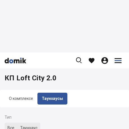









КП Loft City 2.0
О комплексе
Таунхаусы
Тип
Все
Таунхаус