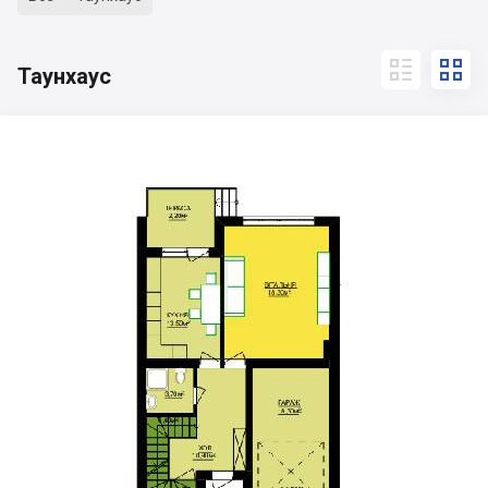


Таунхаус