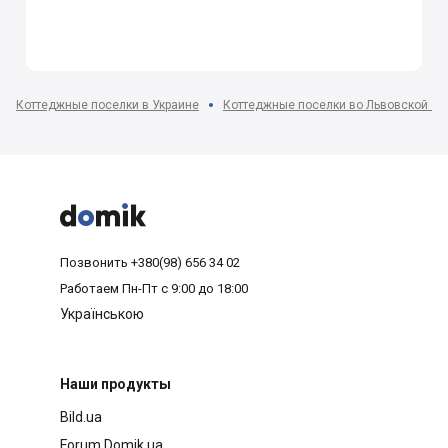
Коттеджные поселки в Украине
Коттеджные поселки во Львовской об



Позвонить
+380(98) 656 34 02
Работаем
Пн-Пт с 9:00 до 18:00
Українською
Наши продукты
Bild.ua
Forum.Domik.ua