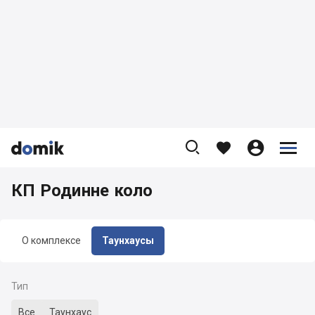









КП Родинне коло
О комплексе
Таунхаусы
Тип
Все
Таунхаус