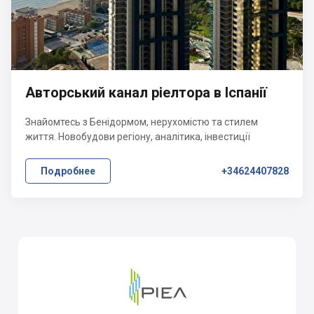
Авторський канал ріелтора в Іспанії
Знайомтесь з Бенідормом, нерухомістю та стилем
життя. Новобудови регіону, аналітика, інвестиції
Подробнее
+34624407828