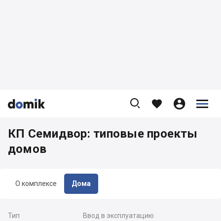









КП Семидвор: типовые проекты
домов
О комплексе
Дома
Тип
Ввод в эксплуатацию