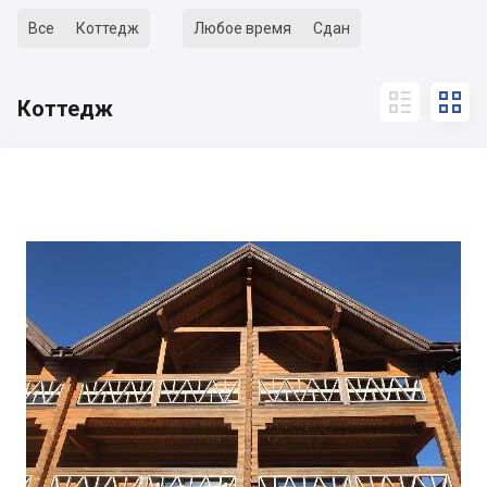
Все
Коттедж
Любое время
Сдан


Коттедж