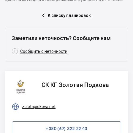
К списку планировок

Заметили неточность? Сообщите нам

Сообщить о неточности
СК КГ
СК КГ Золотая Подкова
Золотая
Подкова

zolotapidkova.net
+380 (67) 322 22 43