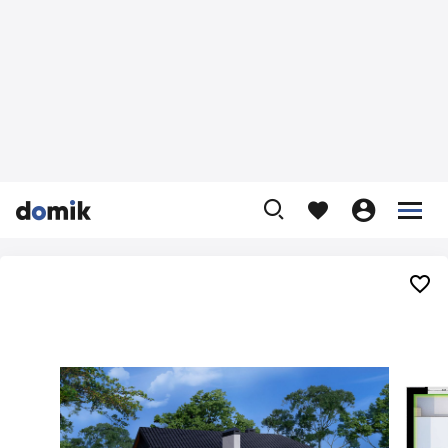









