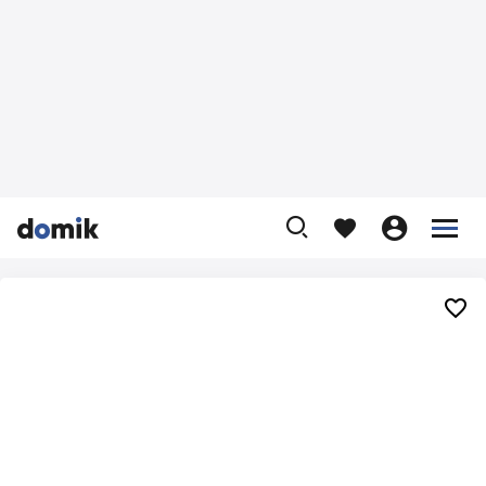









