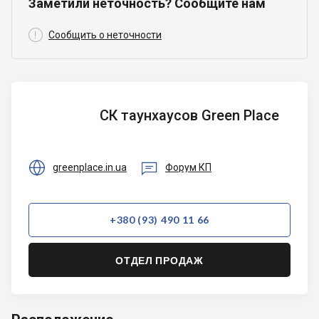
Заметили неточность? Сообщите нам

Сообщить о неточности
СК
СК таунхаусов Green Place
таунхаусов
Green
Place


greenplace.in.ua
Форум КП
+380 (93) 490 11 66
ОТДЕЛ ПРОДАЖ