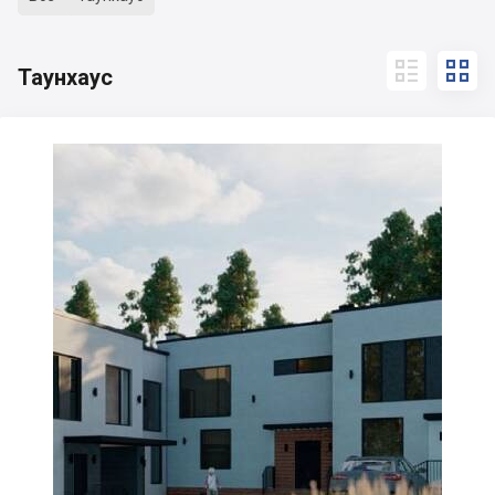


Таунхаус