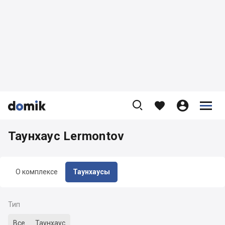









Таунхаус Lermontov
О комплексе
Таунхаусы
Тип
Все
Таунхаус