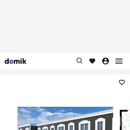









