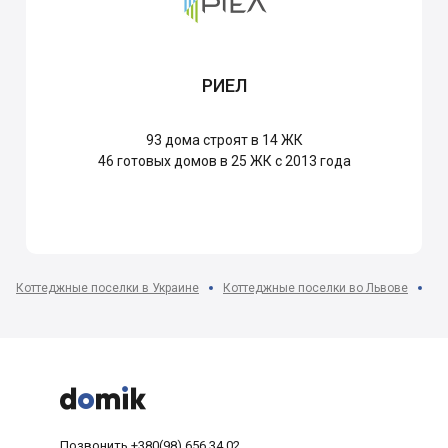
РИЕЛ
93
дома строят в 14 ЖК
46
готовых домов в 25 ЖК с 2013 года
Коттеджные поселки в Украине
Коттеджные поселки во Львове
Та



Позвонить
+380(98) 656 34 02