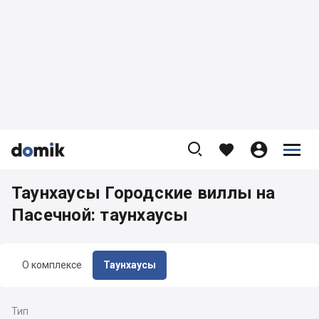









Таунхаусы Городские виллы на
Пасечной: таунхаусы
О комплексе
Таунхаусы
Тип