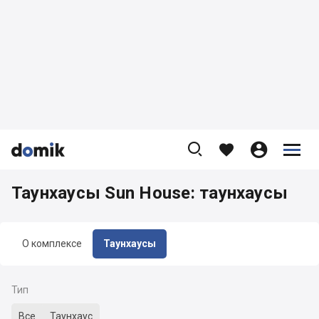









Таунхаусы Sun House: таунхаусы
О комплексе
Таунхаусы
Тип
Все
Таунхаус