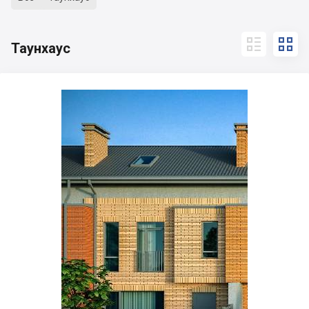


Таунхаус