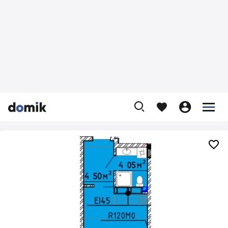









