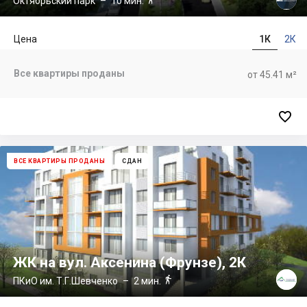
Октябрьский парк
– 10 мин.
Цена
1К
2К
Все квартиры проданы
от 45.41 м²

ВСЕ КВАРТИРЫ ПРОДАНЫ
СДАН
ЖК на вул. Аксенина (Фрунзе), 2К

ПКиО им. Т.Г.Шевченко
– 2 мин.