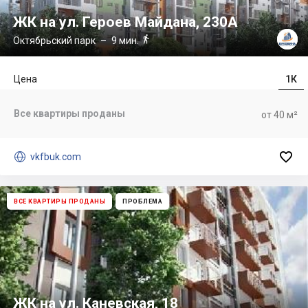
ЖК на ул. Героев Майдана, 230А

Октябрьский парк
– 9 мин.
Цена
1К
Все квартиры проданы
от 40 м²


vkfbuk.com
ВСЕ КВАРТИРЫ ПРОДАНЫ
ПРОБЛЕМА
ЖК на ул. Каневская, 18