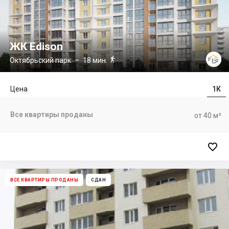
ЖК Edison

Октябрьский парк
– 18 мин.
Цена
1К
Все квартиры проданы
от 40 м²

ВСЕ КВАРТИРЫ ПРОДАНЫ
СДАН