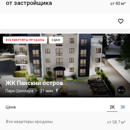
от застройщика
от 40 м²

ВСЕ КВАРТИРЫ ПРОДАНЫ
СДАН
ЖК Панский остров

Парк Шиллера
– 21 мин.
Цена
2К
3К
Все квартиры проданы
от 58.7 м²