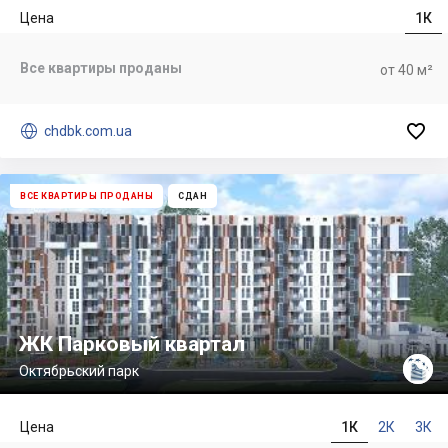
Цена
1К
Все квартиры проданы
от 40 м²


chdbk.com.ua
ВСЕ КВАРТИРЫ ПРОДАНЫ
СДАН
ЖК Парковый квартал
Октябрьский парк
Цена
1К
2К
3К