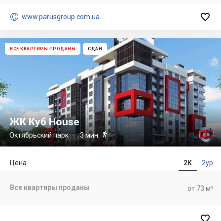


www.parusgroup.com.ua
ВСЕ КВАРТИРЫ ПРОДАНЫ
СДАН
ЖК Куб House

Октябрьский парк
– 3 мин.
Цена
2К
2ур
Все квартиры проданы
от 73 м²
