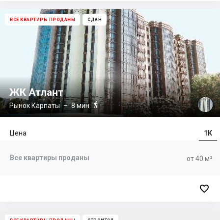
ВСЕ КВАРТИРЫ ПРОДАНЫ
СДАН
ЖК Атлант

Рынок Карпаты
– 8 мин.
Цена
1К
Все квартиры проданы
от 40 м²
