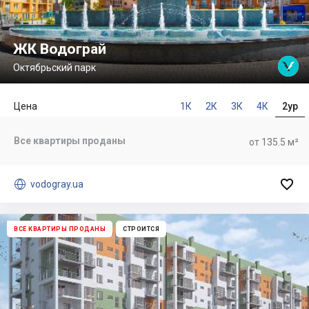
ЖК Водограй
Октябрьский парк
Цена
1К
2К
3К
4К
2ур
Все квартиры проданы
от 135.5 м²


vodogray.ua
ВСЕ КВАРТИРЫ ПРОДАНЫ
СТРОИТСЯ