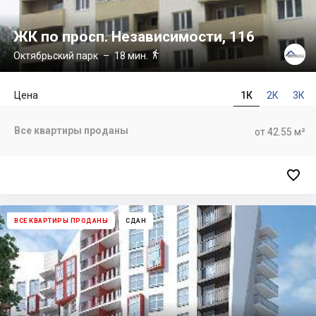
ЖК по просп. Независимости, 116

Октябрьский парк
– 18 мин.
Цена
1К
2К
3К
Все квартиры проданы
от 42.55 м²

ВСЕ КВАРТИРЫ ПРОДАНЫ
СДАН