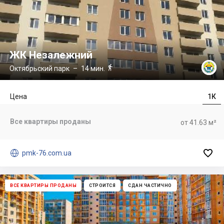
ЖК Незалежний

Октябрьский парк
– 14 мин.
Цена
1К
Все квартиры проданы
от 41.63 м²


pmk-76.com.ua
ВСЕ КВАРТИРЫ ПРОДАНЫ
СТРОИТСЯ
СДАН ЧАСТИЧНО