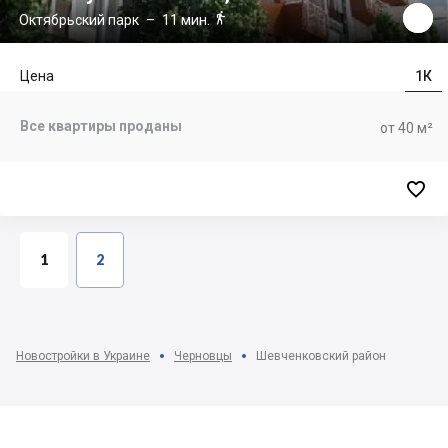

Октябрьский парк
– 11 мин.
Цена
1К
Все квартиры проданы
от 40 м²

1
2
Новостройки в Украине
Черновцы
Шевченковский район