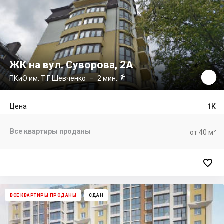
ЖК на вул. Суворова, 2А

ПКиО им. Т.Г.Шевченко
– 2 мин.
Цена
1К
Все квартиры проданы
от 40 м²

ВСЕ КВАРТИРЫ ПРОДАНЫ
СДАН