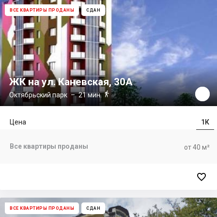
ВСЕ КВАРТИРЫ ПРОДАНЫ
СДАН
ЖК на ул. Каневская, 30А

Октябрьский парк
– 21 мин.
Цена
1К
Все квартиры проданы
от 40 м²

ВСЕ КВАРТИРЫ ПРОДАНЫ
СДАН