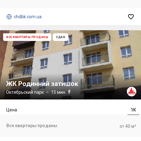


chdbk.com.ua
ВСЕ КВАРТИРЫ ПРОДАНЫ
СДАН
ЖК Родинний затишок

Октябрьский парк
– 15 мин.
Цена
1К
Все квартиры проданы
от 40 м²