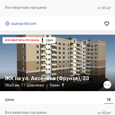
Все квартиры проданы
от 45 м²


suzirya-ltd.com
ВСЕ КВАРТИРЫ ПРОДАНЫ
СДАН
ЖК на ул. Аксенина (Фрунзе), 2З

ПКиО им. Т.Г.Шевченко
– 6 мин.
Цена
1К
Все квартиры проданы
от 40 м²