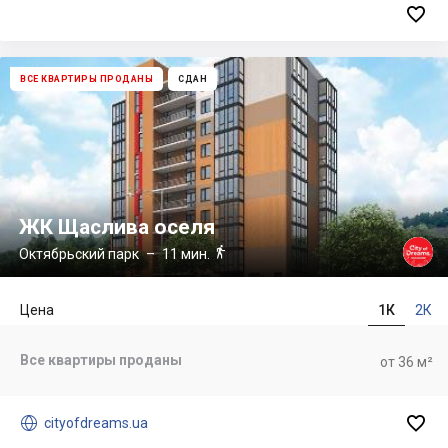

ВСЕ КВАРТИРЫ ПРОДАНЫ
СДАН
ЖК Щаслива оселя

Октябрьский парк
– 11 мин.
Цена
1К
2К
Все квартиры проданы
от 36 м²


cityofdreams.ua