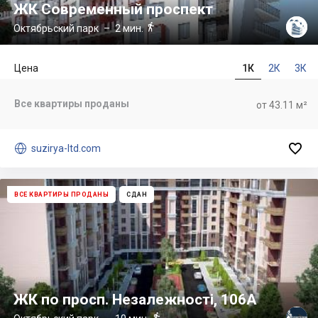
ЖК Современный проспект

Октябрьский парк
– 2 мин.
Цена
1К
2К
3К
Все квартиры проданы
от 43.11 м²


suzirya-ltd.com
ВСЕ КВАРТИРЫ ПРОДАНЫ
СДАН
ЖК по просп. Незалежності, 106А
