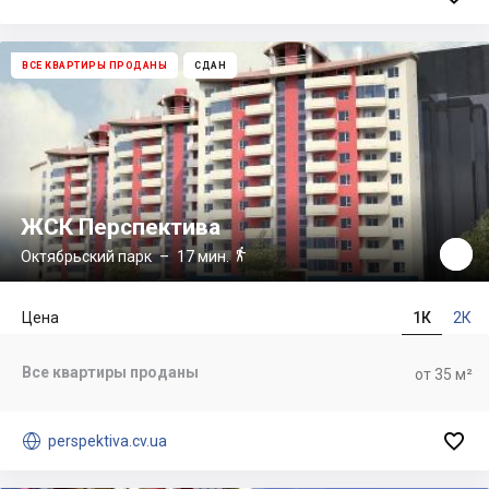
ВСЕ КВАРТИРЫ ПРОДАНЫ
СДАН
ЖСК Перспектива

Октябрьский парк
– 17 мин.
Цена
1К
2К
Все квартиры проданы
от 35 м²


perspektiva.cv.ua