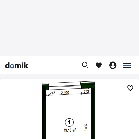









