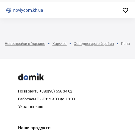


noviydom.kh.ua
Новостройки в Украине
Харьков
Холодногорский район
Панасов



Позвонить
+380(98) 656 34 02
Работаем
Пн-Пт с 9:00 до 18:00
Українською
Наши продукты