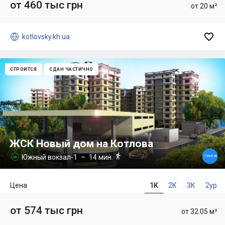
от 460 тыс грн
от 20 м²


kotlovsky.kh.ua
СТРОИТСЯ
СДАН ЧАСТИЧНО
ЖСК Новый дом на Котлова

Южный вокзал-1
– 14 мин.

Цена
1К
2К
3К
2ур
от 574 тыс грн
от 32.05 м²