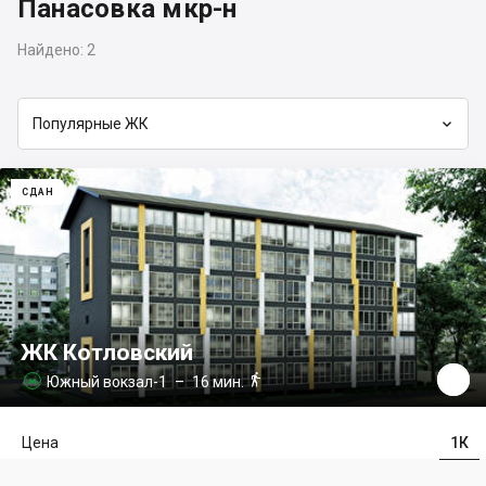
Панасовка мкр-н
Найдено:
2

Популярные ЖК
СДАН
ЖК Котловский

Южный вокзал-1
– 16 мин.

Цена
1К